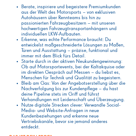
Berate, inspiriere und begeistere Premiumkunden
aus der Welt des Motorsports – von exklusiven
Autohäusern über Rennteams bis hin zu
passionierten Fahrzeugbesitzern – mit unseren
hochwertigen Fahrzeugtransportanhängern und
individuellen LKW-Aufbauten.
Erkenne, was echte Performance braucht: Du
entwickelst maßgeschneiderte Lösungen zu Maßen,
Türen und Ausstattung – präzise, funktional und
immer mit dem Blick fürs Detail.
Starte durch in der aktiven Neukundengewinnung:
Ob auf Motorsportevents, bei der Kaltakquise oder
im direkten Gespräch auf Messen – du liebst es,
Menschen für Technik und Qualität zu begeistern.
Bleib am Gas: Von der Angebotserstellung über die
Nachverfolgung bis zur Kundenpflege – du hast
deine Pipeline stets im Griff und führst
Verhandlungen mit Leidenschaft und Überzeugung.
Nutze digitale Strecken clever: Verwandle Social-
Media- und Website-Anfragen in neue
Kundenbeziehungen und erkenne neue
Vertriebskanäle, bevor sie jemand anderes
entdeckt.