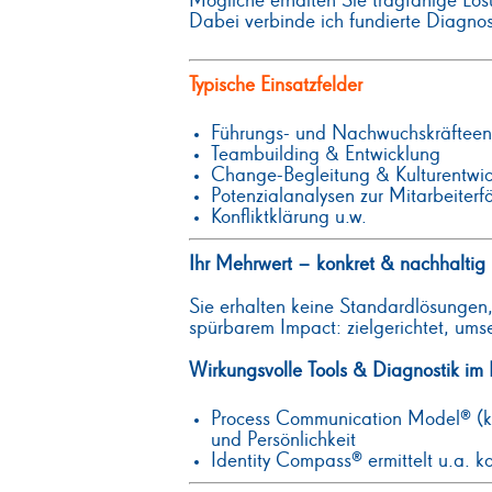
Mögliche erhalten Sie tragfähige Lö
Dabei verbinde ich fundierte Diagnost
Typische Einsatzfelder
Führungs- und Nachwuchskräfteen
Teambuilding & Entwicklung
Change-Begleitung & Kulturentwi
Potenzialanalysen zur Mitarbeiterf
Konfliktklärung u.w.
Ihr Mehrwert – konkret & nachhaltig
Sie erhalten keine Standardlösunge
spürbarem Impact: zielgerichtet, ums
Wirkungsvolle Tools & Diagnostik im E
Process Communication Model® (k
und Persönlichkeit
Identity Compass® ermittelt u.a.
k