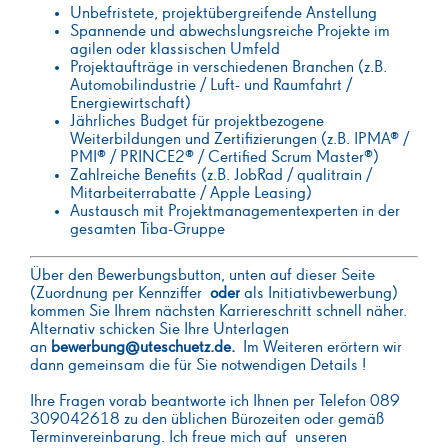
Unbefristete, projektübergreifende Anstellung
Spannende und abwechslungsreiche Projekte im
agilen oder klassischen Umfeld
Projektaufträge in verschiedenen Branchen (z.B.
Automobilindustrie / Luft- und Raumfahrt /
Energiewirtschaft)
Jährliches Budget für projektbezogene
Weiterbildungen und Zertifizierungen (z.B. IPMA® /
PMI® / PRINCE2® / Certified Scrum Master®)
Zahlreiche Benefits (z.B. JobRad / qualitrain /
Mitarbeiterrabatte / Apple Leasing)
Austausch mit Projektmanagementexperten in der
gesamten Tiba-Gruppe
Über den Bewerbungsbutton, unten auf dieser Seite
(Zuordnung per Kennziffer
oder
als Initiativbewerbung)
kommen Sie Ihrem nächsten Karriereschritt schnell näher.
Alternativ schicken Sie Ihre Unterlagen
an
bewerbung@uteschuetz.de.
Im Weiteren erörtern wir
dann gemeinsam die für Sie notwendigen Details !
Ihre Fragen vorab beantworte ich Ihnen per Telefon 089
309042618 zu den üblichen Bürozeiten oder gemäß
Terminvereinbarung. Ich freue mich auf unseren