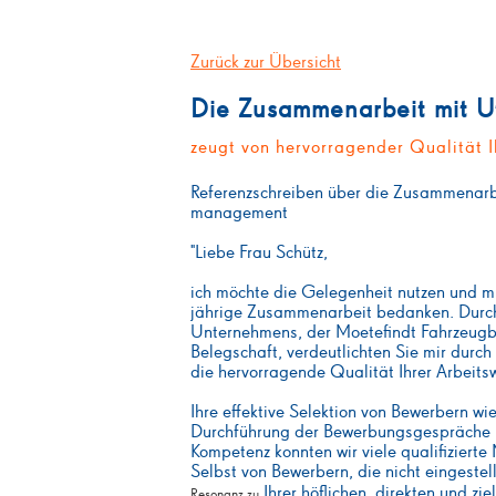
Zurück zur Übersicht
Die Zusammenarbeit mit U
zeugt von hervorragender Qualität I
Referenzschreiben über die Zusammenarb
management
"Liebe Frau Schütz,
ich möchte die Gelegenheit nutzen und mi
jährige Zusammenarbeit bedanken. Durch
Unternehmens, der Moetefindt Fahrzeu
Belegschaft, verdeutlichten Sie mir durch
die hervorragende Qualität Ihrer Arbeits
Ihre effektive Selektion von Bewerbern wi
Durchführung der Bewerbungsgespräche ha
Kompetenz konnten wir viele qualifizierte 
Selbst von Bewerbern, die nicht eingeste
Ihrer höflichen, direkten und z
Resonanz zu