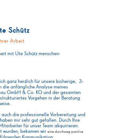
te Schütz
hrer Arbeit
eit mit Ute Schütz menschen-
ch ganz herzlich für unsere bisherige, 3-
 die anfängliche Analyse meines
gbau GmbH & Co. KG und der gesamten
 strukturiertes Vorgehen in der Beratung
weise.
e auch die professionelle Vorbereitung und
ben mir sehr gut gefallen. Durch Ihre
Mitarbeiter für unser Team akquirieren.
llt wurden, bekamen wir
eine durchweg positive
ielführenden Kommunikation.