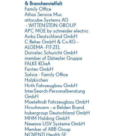
& Branchenvielfalt
Family Office
Athos Service Muc
attocube Systems AG
- WITTENSTEIN GROUP
APC MGE by schneider electric
Aviko Deutschland GmbH
C.Reher GmbH & Co.KG -
ALGEMA -FIT-ZEL
Distrelec Schuricht GmbH
member of Dätwyler Gruppe
FALKE KGaA
Fairtec GmbH
Salvia - Family Office
Holzkirchen
Hirth Fahrzeugbau GmbH
InterSearch-Personalberatung
GmbH
Moetefindt Fahrzeugbau GmbH
Hirschmann - a Belden Brand
hubergroup Deutschland GmbH
MHM Holding GmbH
Newave USV Systeme GmbH
Member of ABB Group
NOVENTI Health SE